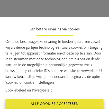
Een betere ervaring via cookies
Om u de best mogelijke ervaring te bieden, gebruiken zowel
wij als derde partijen technologieën zoals cookies om toegang
Wat ga je doen?
te krijgen tot apparaatinformatie en/of deze op te slaan. Door
in te stemmen met deze technologieën, stelt u ons en derde
partijen in de mogelijkheid persoonlijke gegevens zoals
browsegedrag of unieke ID's op deze website te verwerken. U
De focust ligt vooral op de
verkoop van onze panden
kan uw keuze altijd wijzigen onderaan de pagina via de optie
in regio Stekene
. Van het eerste contact tot de deal
'cookies' of 'cookie instellingen'.
sluiten, jij zorgt ervoor dat zowel de verkoper als de
Cookiebeleid
en
Privacybeleid
.
koper tevreden zijn met een perfecte
verkoopovereenkomst.
Op termijn ga je mee op zoek naar een
ALLE COOKIES ACCEPTEREN