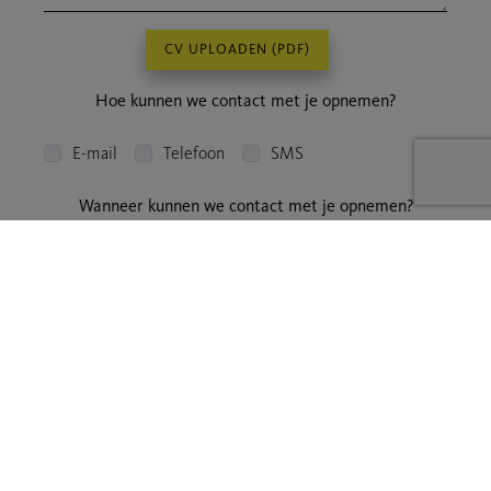
CV UPLOADEN
(PDF)
Hoe kunnen we contact met je opnemen?
E-mail
Telefoon
SMS
Wanneer kunnen we contact met je opnemen?
10:00-13:00
13:00-16:00
16:00-19:00
Door dit formulier te verzenden, verklaart u zich akkoord met ons
privacy statement
VERZENDEN