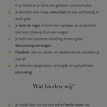
in je bloed en je bent een geboren communicator.
Je beschikt over enige
maturiteit
en kan zelfstandig te
werk gaan.
Je
kent de regio
of komt hier vandaan, en je beschikt
over een rijbewijs B en een wagen.
Je hebt een positieve instelling en een groot
doorzettingsvermogen
.
Flexibele
uren en avond- en weekendwerk schrikken je
niet af.
Je hebt een aangename, verzorgde en sympathieke
uitstraling
.
Wat bieden wij?
Je maakt deel uit van een
tof
en
hecht team
van