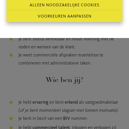
klantenportefeuille waarbij je actief zoekt naar nieuwe
ALLEEN NOODZAKELIJKE COOKIES
klanten en prospecten in deze regio.
Je houdt het dossier van inkoop tot verkoop netjes op
VOORKEUREN AANPASSEN
orde, inclusief het opstellen van compromissen en het
verzekeren van de opvolging tot aan de akte.
Je bent steeds bereikbaar en houdt rekening met de
noden en wensen van de klant.
Je weet commerciële afspraken moeiteloos te
combineren met administratieve taken.
Wie ben jij?
Je hebt
ervaring
en bent
erkend
als vastgoedmakelaar
(
of je bent momenteel stagiair met tonnen motivatie
).
Je bent in bezit van een
BIV
nummer.
Je hebt
commercieel talent
. Inkopen en verkopen zit