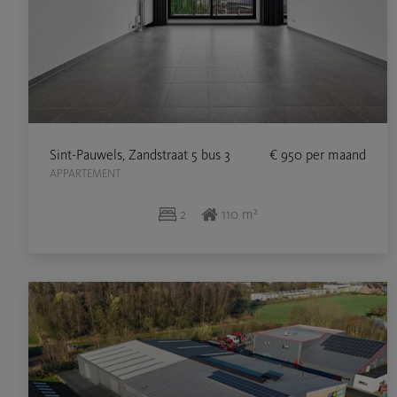
Sint-Pauwels, Zandstraat 5 bus 3
€ 950
per maand
APPARTEMENT
2
110 m²