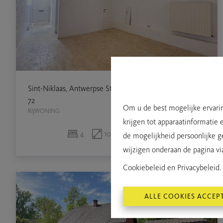
Sint-Niklaas, Antwerpse Steenweg
€ 900
per maand
72
Om u de best mogelijke ervarin
RIJWONING
krijgen tot apparaatinformatie 
4
100 m²
119 m²
de mogelijkheid persoonlijke g
wijzigen onderaan de pagina via 
Cookiebeleid
en
Privacybeleid
.
ALLE COOKIES ACCEP