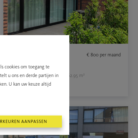
Sinaai, Hulstbaan 47a / 002
€ 800
per maand
APPARTEMENT
als cookies om toegang te
1
62.95 m²
elt u ons en derde partijen in
ken. U kan uw keuze altijd
RKEUREN AANPASSEN