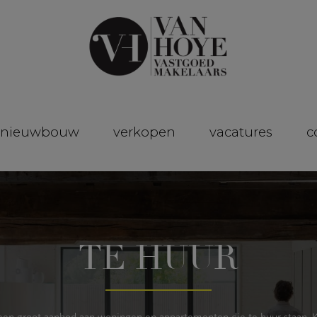
nieuwbouw
verkopen
vacatures
c
TE HUUR