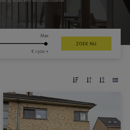
om jij straks één van onderstaande
Max
ZOEK NU
€ 1.500
+