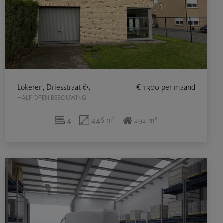
Lokeren, Driesstraat 65
€ 1.300
per maand
HALF OPEN BEBOUWING
4
446 m²
292 m²