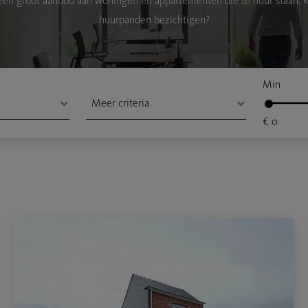
en groot aanbod aan woningen en appartementen die te huur staan. K
huurpanden bezichtigen?
Min
€ 0