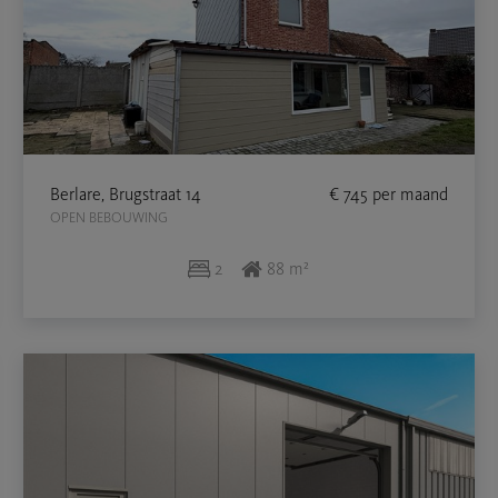
Berlare, Brugstraat 14
€ 745
per maand
OPEN BEBOUWING
2
88 m²