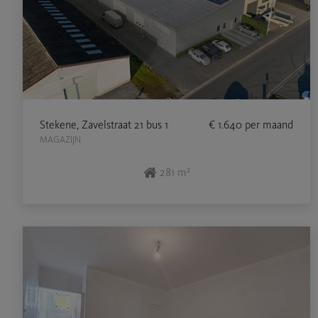
Stekene, Zavelstraat 21 bus 1
€ 1.640
per maand
MAGAZIJN
281 m²