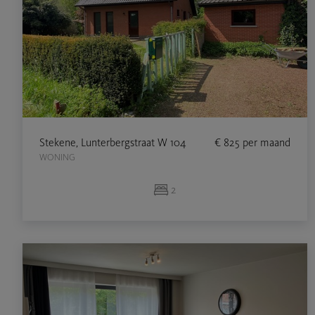
Stekene, Lunterbergstraat W 104
€ 825
per maand
WONING
2