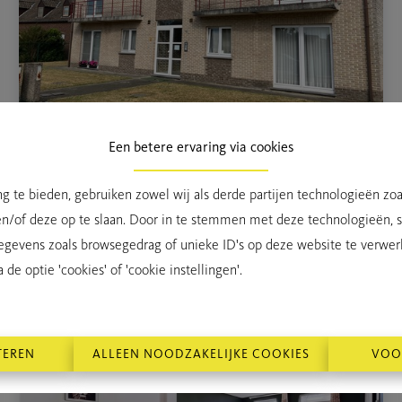
Een betere ervaring via cookies
Stekene, Hellestraat 146 bus 3
€ 800
per maand
APPARTEMENT
g te bieden, gebruiken zowel wij als derde partijen technologieën zo
2
en/of deze op te slaan. Door in te stemmen met deze technologieën, st
egevens zoals browsegedrag of unieke ID's op deze website te verwer
de optie 'cookies' of 'cookie instellingen'.
TEREN
ALLEEN NOODZAKELIJKE COOKIES
VOO