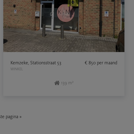
Kemzeke, Stationsstraat 53
€ 850
per maand
WINKEL
139 m²
ste pagina
»