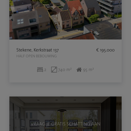
Stekene, Kerkstraat 137
€ 195.000
HALF OPEN BEBOUWING
2
740 m²
95 m²
VRAAG JE GRATIS SCHATTING AAN