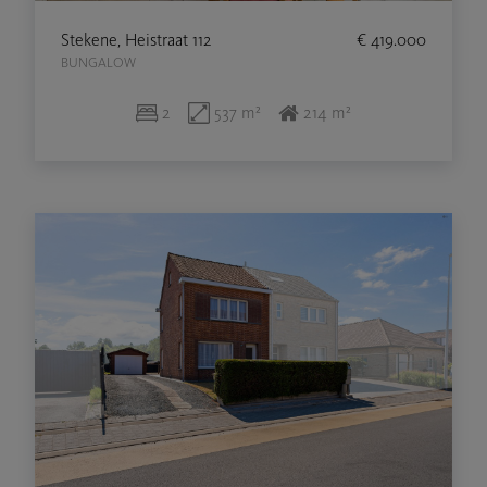
Stekene, Heistraat 112
€ 419.000
BUNGALOW
2
537 m²
214 m²