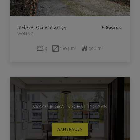
Stekene, Oude Straat 54
€ 895.000
WONING
4
1604 m²
306 m²
VRAAG JE GRATIS SCHATTING AAN
AANVRAGEN