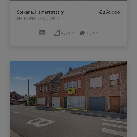
Stekene, Hamerstraat 91
€ 260.000
HALF OPEN BEBOUWING
2
477 m²
117 m²