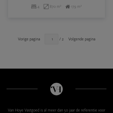
4
870 m²
179 m²
Vorige pagina
/ 2
Volgende pagina
Van Hoye Vastgoed is al meer dan 50 jaar de referentie voor