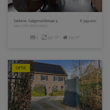
Stekene, Galgenveldstraat 9
€ 599.000
HALF OPEN BEBOUWING
3
342 m²
229 m²
OPTIE