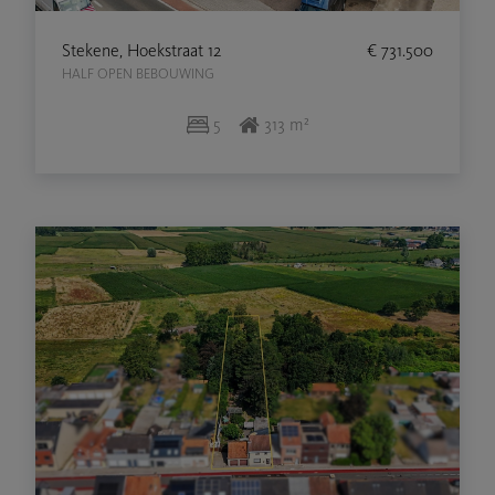
Stekene, Hoekstraat 12
€ 731.500
HALF OPEN BEBOUWING
5
313 m²