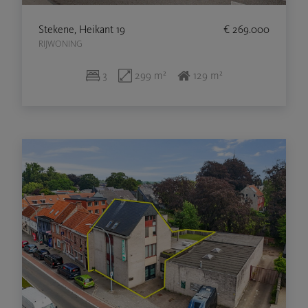
Stekene, Heikant 19
€ 269.000
RIJWONING
3
299 m²
129 m²