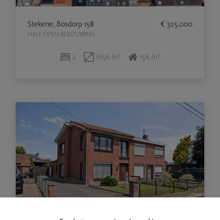
Stekene, Bosdorp 158
€ 325.000
HALF OPEN BEBOUWING
2
1656 m²
156 m²