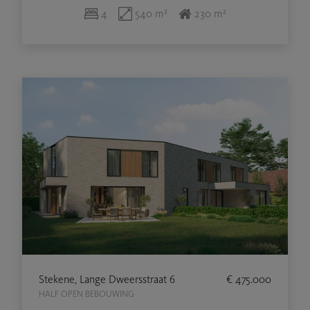
4
540 m²
230 m²
Stekene, Lange Dweersstraat 6
€ 475.000
HALF OPEN BEBOUWING