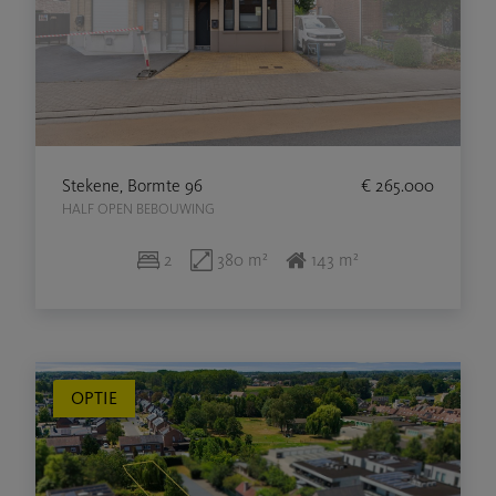
Stekene, Bormte 96
€ 265.000
HALF OPEN BEBOUWING
2
380 m²
143 m²
OPTIE