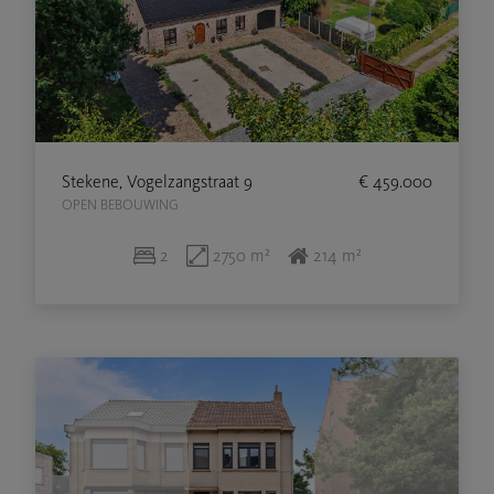
Stekene, Vogelzangstraat 9
€ 459.000
OPEN BEBOUWING
2
2750 m²
214 m²