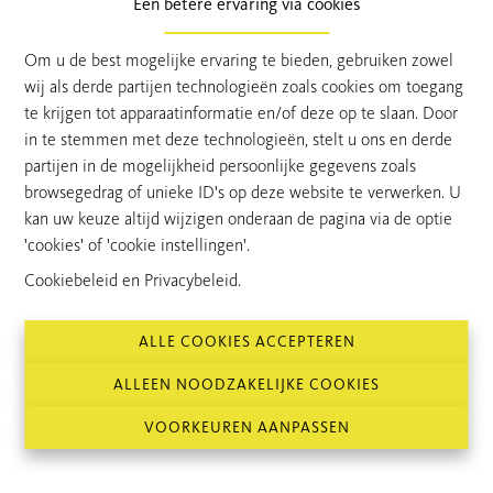
Een betere ervaring via cookies
Stekene, Voorthoek 12
€ 285.000
Om u de best mogelijke ervaring te bieden, gebruiken zowel
WONING
wij als derde partijen technologieën zoals cookies om toegang
te krijgen tot apparaatinformatie en/of deze op te slaan. Door
3
377 m²
177 m²
in te stemmen met deze technologieën, stelt u ons en derde
partijen in de mogelijkheid persoonlijke gegevens zoals
browsegedrag of unieke ID's op deze website te verwerken. U
kan uw keuze altijd wijzigen onderaan de pagina via de optie
'cookies' of 'cookie instellingen'.
Cookiebeleid
en
Privacybeleid
.
ALLE COOKIES ACCEPTEREN
ALLEEN NOODZAKELIJKE COOKIES
VOORKEUREN AANPASSEN