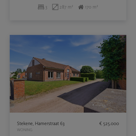
3
287 m²
170 m²
Stekene, Hamerstraat 63
€ 525.000
WONING