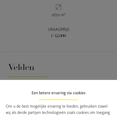
2670 m²
VRAAGPRIJS
€ 42.000
Velden
Mooie weide op een perceel van 2.670m²
Een betere ervaring via cookies
De weide is gelegen nabij centrum Stekene en vlot
bereikbaar via de straatkant
Om u de best mogelijke ervaring te bieden, gebruiken zowel
Ze is goed onderhouden en tevens op korte termijn
wij als derde partijen technologieën zoals cookies om toegang
beschikbaar.