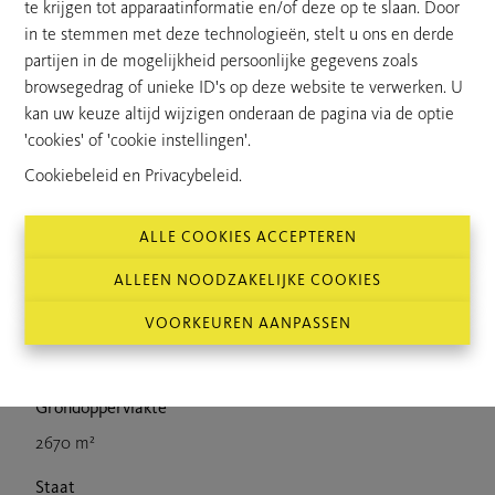
te krijgen tot apparaatinformatie en/of deze op te slaan. Door
Niet verhuurd en vrij van pacht.
in te stemmen met deze technologieën, stelt u ons en derde
Interesse? Bel Laurens op 0471.36.49.78
partijen in de mogelijkheid persoonlijke gegevens zoals
browsegedrag of unieke ID's op deze website te verwerken. U
kan uw keuze altijd wijzigen onderaan de pagina via de optie
'cookies' of 'cookie instellingen'.
Kenmerken
Cookiebeleid
en
Privacybeleid
.
ALLE COOKIES ACCEPTEREN
Type pand
ALLEEN NOODZAKELIJKE COOKIES
Grond
VOORKEUREN AANPASSEN
Prijs
€ 42.000
Grondoppervlakte
2670 m²
Staat