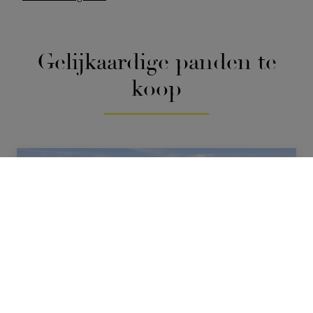
Gelijkaardige panden
te
koop