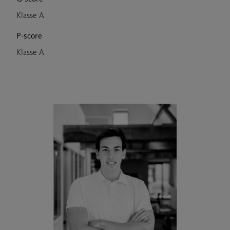
Klasse A
P-score
Klasse A