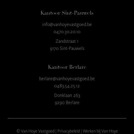
Kantoor Sint-Pauwels
info@vanhoyevastgoed.be
9
,3
0470.30.20.10
23 reviews
Zandstraat 1
9170 Sint-Pauwels
provided by
Kantoor Berlare
berlare@vanhoyevastgoed.be
0483.54.25.12
Donklaan 263
9290 Berlare
© Van Hoye Vastgoed |
Privacybeleid
|
Werken bij Van Hoye