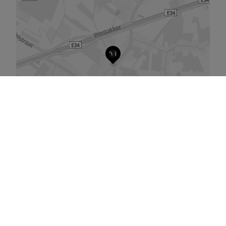
De kaart vergroten
Gelijkaardige panden
te