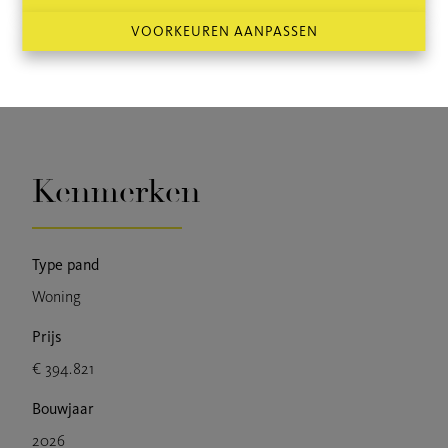
Geniet hierbij maximaal van een korting op de onroerende
VOORKEUREN AANPASSEN
voorheffing.
Bij info of interesse, bel Laurens op 0471/36.49.78 of
laurens@vanhoyevastgoed.be
Kenmerken
Type pand
Woning
Prijs
€ 394.821
Bouwjaar
2026