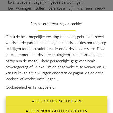
kwalitatieve en degelijk ingedeelde woningen.
De woningen zullen bereikbaar zijn via een nieuw
aangelegde weg. Ze genieten dus optimaal van alle rust
weg van de straat.
Een betere ervaring via cookies
Elke woning beschikt over een ruime leefruimte met open
keuken en connectie met de tuin. Via de vaste trap zijn er 3
Om u de best mogelijke ervaring te bieden, gebruiken zowel
slaapkamers.
wij als derde partijen technologieën zoals cookies om toegang
Op de tweede verdieping is er nog een zolder te bereiken
te krijgen tot apparaatinformatie en/of deze op te slaan. Door
via een uitklepbare trap.
in te stemmen met deze technologieën, stelt u ons en derde
Alle afwerking kan ook nog door de klant/koper worden
partijen in de mogelijkheid persoonlijke gegevens zoals
gekozen.
browsegedrag of unieke ID's op deze website te verwerken. U
Op het terrein zijn ook parkeerplaatsen/opritten voorzien
kan uw keuze altijd wijzigen onderaan de pagina via de optie
die zullen worden toebedeeld aan de woningen. De
'cookies' of 'cookie instellingen'.
parkeerplaatsen hebben tevens standaard een voorziening
voor laadpaal.
Cookiebeleid
en
Privacybeleid
.
Voorzien van alle recente technieken, warmtepomp
lucht/water, zonnepanelen, ventilatiesysteem D etc. Dit om
ALLE COOKIES ACCEPTEREN
het E-peil maximaal te verlagen tot een E-peil van 0 (A+
Label).
ALLEEN NOODZAKELIJKE COOKIES