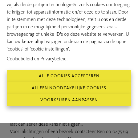
wij als derde partijen technologieën zoals cookies om toegang
uitbreiding achter de woonkamer over de volledige
te krijgen tot apparaatinformatie en/of deze op te slaan. Door
terrasoppervlakte nog een mogelijkheid
in te stemmen met deze technologieën, stelt u ons en derde
partijen in de mogelijkheid persoonlijke gegevens zoals
De praktische inpandige garage met automatische poort
browsegedrag of unieke ID's op deze website te verwerken. U
biedt plaats aan één wagen en heeft ook een toegang naar
kan uw keuze altijd wijzigen onderaan de pagina via de optie
de zuid-gerichte tuin en de hal.
'cookies' of 'cookie instellingen'.
Via het tuinpoortje heeft men rechtstreeks toegang tot de
afgesloten tuin en tuinhuis.
Cookiebeleid
en
Privacybeleid
.
Bijzonderheden :
EPC waarde B, asbestveilig, elektriciteit
ALLE COOKIES ACCEPTEREN
conform
, zonnepanelen 2.125 KW, cv condensatieketel op
aardgas (vloerverwarming gelijkvloers + radiatoren verdiep)
ALLEEN NOODZAKELIJKE COOKIES
VOORKEUREN AANPASSEN
Bent u op zoek naar een instapklare woning, gelegen in de
"groene driehoek" Stropersbos - waterwinningsgebied -
Clingse bossen én op 2 km. van de E34 Antwerpen- Kust ,
laat dan zeker deze kans niet liggen...
Voor inlichtingen of een bezoek contacteer Ben op 0475 69