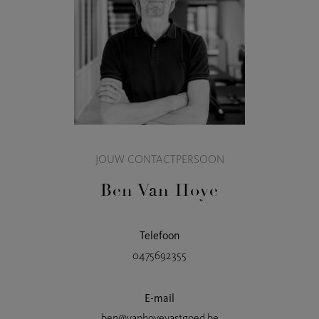
JOUW CONTACTPERSOON
Ben Van Hoye
Telefoon
0475692355
E-mail
ben@vanhoyevastgoed.be