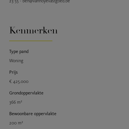
23 55 - ben@vanhoyevastgoed.be
Kenmerken
Type pand
Woning
Prijs
€ 425.000
Grondoppervlakte
366 m²
Bewoonbare oppervlakte
200 m²