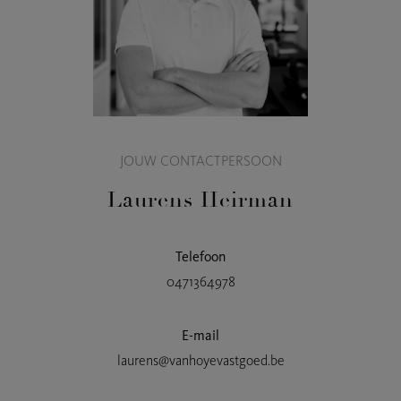
JOUW CONTACTPERSOON
Laurens Heirman
Telefoon
0471364978
E-mail
laurens@vanhoyevastgoed.be