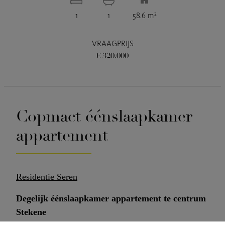
1
1
58.6 m²
VRAAGPRIJS
€ 320.000
Copmact éénslaapkamer
appartement
Residentie Seren
Degelijk éénslaapkamer appartement te centrum
Stekene