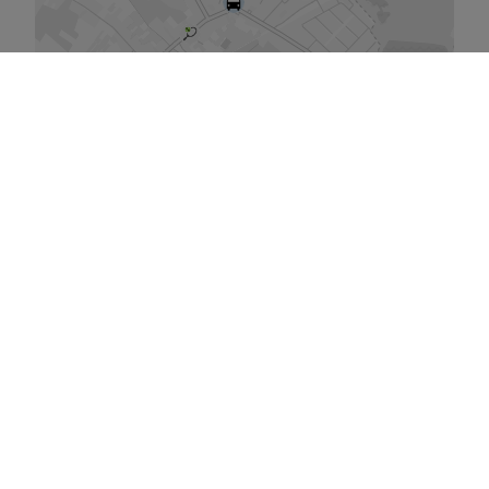
De kaart vergroten
Gelijkaardige panden
te
koop