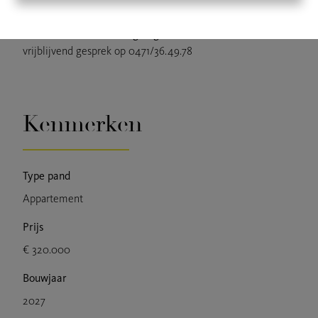
Contacteer ons vandaag nog
voor meer informatie of een
vrijblijvend gesprek op 0471/36.49.78
Kenmerken
Type pand
Appartement
Prijs
€ 320.000
Bouwjaar
2027