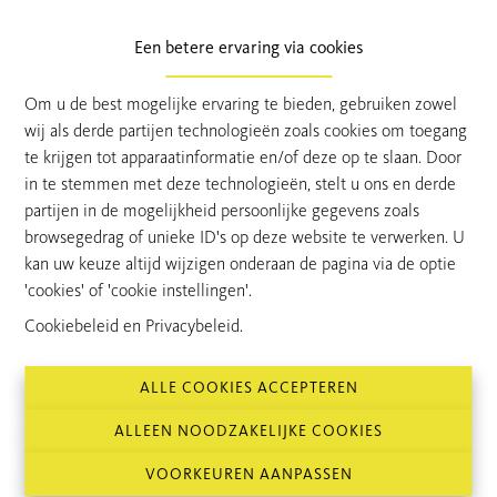
Ontdek dit
prachtig gelegen nieuwbouwproject in het
centrum van Stekene
, bestaande uit
7 stijlvolle
Een betere ervaring via cookies
appartementen
, waaronder
2 unieke, achtergelegen
gelijkvloerse woningen
met een
ruime tuin
.
Om u de best mogelijke ervaring te bieden, gebruiken zowel
De appartementen worden gebouwd met
hoogwaardige
wij als derde partijen technologieën zoals cookies om toegang
materialen
en
duurzame technieken
zoals
zonnepanelen
te krijgen tot apparaatinformatie en/of deze op te slaan. Door
en een
geothermische warmtepomp
, wat resulteert in een
in te stemmen met deze technologieën, stelt u ons en derde
zeer energiezuinige
woonoplossing.
partijen in de mogelijkheid persoonlijke gegevens zoals
Het project biedt keuze uit
1- en 2-
browsegedrag of unieke ID's op deze website te verwerken. U
slaapkamerappartementen
, telkens met een
comfortabele
kan uw keuze altijd wijzigen onderaan de pagina via de optie
bewoonbare oppervlakte
en
uitstekend wooncomfort
.
'cookies' of 'cookie instellingen'.
Daarnaast zijn er
zeer ruime garageboxen (24 m²)
Cookiebeleid
en
Privacybeleid
.
beschikbaar.
Bent u op zoek naar een
nieuwbouwappartement in
ALLE COOKIES ACCEPTEREN
Stekene
dat u volledig
naar eigen smaak kunt afwerken
,
met
ruime budgetten voor personalisatie
?
ALLEEN NOODZAKELIJKE COOKIES
Mogelijkheid tot aankoop van deze appartementen aan 6%
VOORKEUREN AANPASSEN
btw.