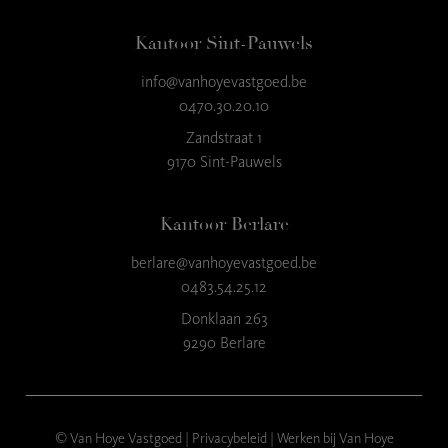
Kantoor Sint-Pauwels
info@vanhoyevastgoed.be
9
,3
0470.30.20.10
23 reviews
Zandstraat 1
9170 Sint-Pauwels
provided by
Kantoor Berlare
berlare@vanhoyevastgoed.be
0483.54.25.12
Donklaan 263
9290 Berlare
© Van Hoye Vastgoed |
Privacybeleid
|
Werken bij Van Hoye