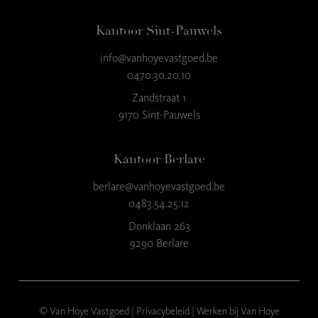
Kantoor Sint-Pauwels
info@vanhoyevastgoed.be
9
,3
0470.30.20.10
23 reviews
Zandstraat 1
9170 Sint-Pauwels
provided by
Kantoor Berlare
berlare@vanhoyevastgoed.be
0483.54.25.12
Donklaan 263
9290 Berlare
© Van Hoye Vastgoed |
Privacybeleid
|
Werken bij Van Hoye