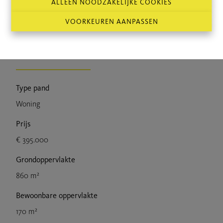
ALLEEN NOODZAKELIJKE COOKIES
Bij interesse, bel Laurens op 0471/36.49.78
VOORKEUREN AANPASSEN
Kenmerken
Type pand
Woning
Prijs
€ 395.000
Grondoppervlakte
860 m²
Bewoonbare oppervlakte
170 m²