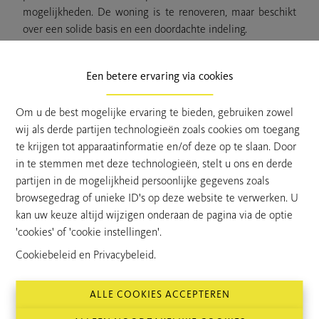
mogelijkheden. De woning is te renoveren, maar beschikt
over een solide basis en een doordachte indeling.
Een absolute troef is de
zeer grote en bruikbare schuur
met bovenverdieping
, ideaal om in te richten als
Een betere ervaring via cookies
hobbyruimte, atelier, opslagplaats of zelfs een aparte ruimte
voor de kinderen.
Om u de best mogelijke ervaring te bieden, gebruiken zowel
Binnenin vinden we een
degelijk ingedeelde woning
met
wij als derde partijen technologieën zoals cookies om toegang
een aparte keuken, veranda en een gezellige woonkamer
te krijgen tot apparaatinformatie en/of deze op te slaan. Door
met karaktervolle elementen. Het zitgedeelte biedt een
in te stemmen met deze technologieën, stelt u ons en derde
mooi zicht op de
grote tuin
, wat zorgt voor een aangenaam
partijen in de mogelijkheid persoonlijke gegevens zoals
binnen-buiten gevoel.
browsegedrag of unieke ID's op deze website te verwerken. U
Op de bovenverdieping zijn er
voldoende mogelijkheden
kan uw keuze altijd wijzigen onderaan de pagina via de optie
om meerdere slaapkamers te creëren
, volledig naar eigen
'cookies' of 'cookie instellingen'.
wens.
De woning is momenteel uitgerust met
centrale
Cookiebeleid
en
Privacybeleid
.
verwarming op stookolie
.
Kortom, een woning met
aanzienlijk veel mogelijkheden
,
ALLE COOKIES ACCEPTEREN
ideaal voor wie ruimte, rust en renovatiepotentieel zoekt.