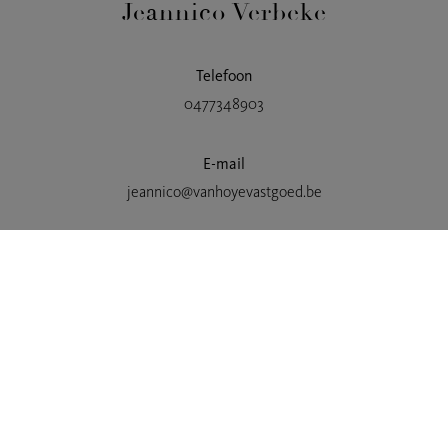
Jeannico Verbeke
Telefoon
0477348903
E-mail
jeannico@vanhoyevastgoed.be
INFO AANVRAGEN
Kaartweergave