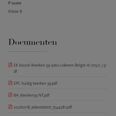
P-score
Klasse B
Documenten
EK 60026-Keerken-39-9160-Lokeren-België-nl-70521_1.p
df
EPC huidig keerken 39.pdf
BA_Keerken39 NT.pdf
20260718_asbestattest_7544581.pdf