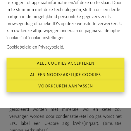
te krijgen tot apparaatinformatie en/of deze op te slaan. Door
en een derde, kleinere kamer waar momenteel de
in te stemmen met deze technologieën, stelt u ons en derde
doorgang naar de eerste verdieping voorzien is (trap nog te
partijen in de mogelijkheid persoonlijke gegevens zoals
plaatsen). De (recent vernieuwde) badkamer is uitgerust
browsegedrag of unieke ID's op deze website te verwerken. U
met een enkele lavabo en een inloopdouche.
kan uw keuze altijd wijzigen onderaan de pagina via de optie
Eerste verdieping: Nieuw opgetrokken verdieping met
'cookies' of 'cookie instellingen'.
momenteel een zeer ruime open ruimte die nog volledig
naar eigen smaak verder afgewerkt kan worden.
Cookiebeleid
en
Privacybeleid
.
Buitenruimte: op het perceel bevinden zich drie vergunde
paardenstallen met wasplaats, een praktische tuinberging,
ALLE COOKIES ACCEPTEREN
en aangelegde piste /weide.
ALLEEN NOODZAKELIJKE COOKIES
Comfort: EPC label F - score 916 kWh/(m²jaar),
VOORKEUREN AANPASSEN
renovatieplicht. Slechte score gezien bovenverdieping nog
verder afgewerkt dient te worden.
Simulatie: indien hellende daken en muren zouden
geïsoleerd worden met minerale wol en ketel zou
vervangen worden door condensatieketel op gas wordt het
EPC label een C-score 289 kWh/(m²jaar). (simulatie
hiervan, verkrijgbaar)