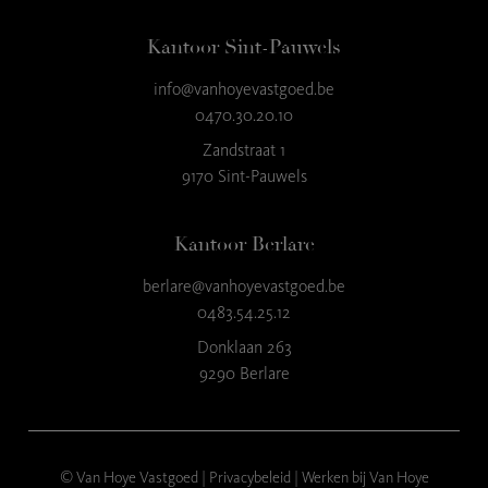
Kantoor Sint-Pauwels
info@vanhoyevastgoed.be
9
,3
0470.30.20.10
23 reviews
Zandstraat 1
9170 Sint-Pauwels
provided by
Kantoor Berlare
berlare@vanhoyevastgoed.be
0483.54.25.12
Donklaan 263
9290 Berlare
© Van Hoye Vastgoed |
Privacybeleid
|
Werken bij Van Hoye