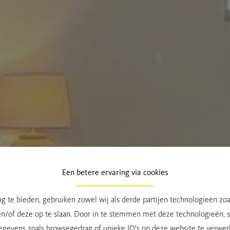
Een betere ervaring via cookies
g te bieden, gebruiken zowel wij als derde partijen technologieën zo
en/of deze op te slaan. Door in te stemmen met deze technologieën, st
egevens zoals browsegedrag of unieke ID's op deze website te verwer