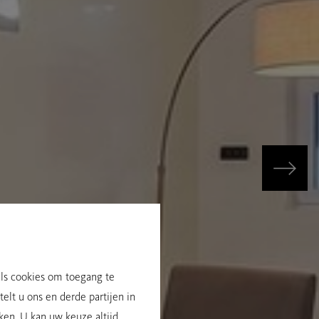
als cookies om toegang te
elt u ons en derde partijen in
ken. U kan uw keuze altijd