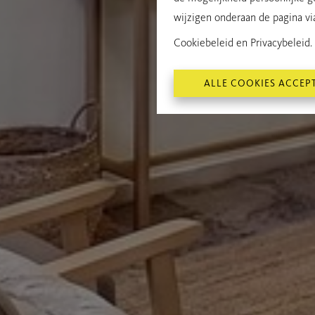
wijzigen onderaan de pagina via 
Cookiebeleid
en
Privacybeleid
.
ALLE COOKIES ACCEP