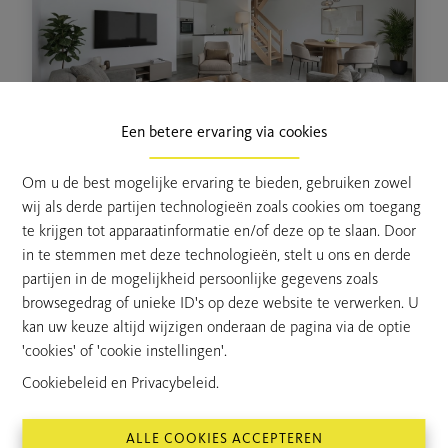
Een betere ervaring via cookies
Om u de best mogelijke ervaring te bieden, gebruiken zowel
Beveren-Kruibeke-Zwijndrecht,
€ 320.000
wij als derde partijen technologieën zoals cookies om toegang
Oude Dorpsstraat 26
te krijgen tot apparaatinformatie en/of deze op te slaan. Door
DUPLEX
in te stemmen met deze technologieën, stelt u ons en derde
partijen in de mogelijkheid persoonlijke gegevens zoals
2
92 m²
browsegedrag of unieke ID's op deze website te verwerken. U
kan uw keuze altijd wijzigen onderaan de pagina via de optie
'cookies' of 'cookie instellingen'.
Cookiebeleid
en
Privacybeleid
.
Vorige pagina
/ 1
Volgende pagina
ALLE COOKIES ACCEPTEREN