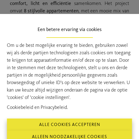
comfort, licht en efficiëntie
samenkomen. Het project
omvat
8 stijlvolle appartementen
, met een mooie mix van
ruime éénslaapkamerappartementen
en
tweekamerappartementen
, ideaal voor zowel
Een betere ervaring via cookies
alleenstaanden, koppels als investeerders.
Alle appartementen beschikken over een
zuidwest gericht
Om u de best mogelijke ervaring te bieden, gebruiken zowel
terras
aan de achterzijde van het gebouw, waardoor u tot in
wij als derde partijen technologieën zoals cookies om toegang
de late namiddag kan genieten van de zon en rust.
De
te krijgen tot apparaatinformatie en/of deze op te slaan. Door
indeling van de ruimtes werd tot in de puntjes
in te stemmen met deze technologieën, stelt u ons en derde
geoptimaliseerd
, met veel aandacht voor leefcomfort en
partijen in de mogelijkheid persoonlijke gegevens zoals
functionaliteit.
browsegedrag of unieke ID's op deze website te verwerken. U
Mobiliteit is een troef
: dankzij de centrale ligging bent u
kan uw keuze altijd wijzigen onderaan de pagina via de optie
snel op de grote verbindingswegen én op wandelafstand
'cookies' of 'cookie instellingen'.
van winkels, openbaar vervoer en voorzieningen.
Cookiebeleid
en
Privacybeleid
.
Parkeren is geen probleem
er zijn zowel
ondergrondse
parkeerplaatsen
met de optie tot private berging als
bovengrondse staanplaatsen
beschikbaar, naar uw
ALLE COOKIES ACCEPTEREN
voorkeur.
ALLEEN NOODZAKELIJKE COOKIES
Er is ook voldoende ruimte gemaakt voor