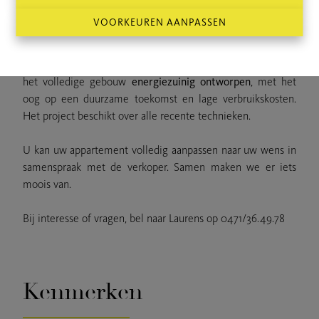
gemeenschappelijke fietsen en afvalbergingen.
VOORKEUREN AANPASSEN
Het project wordt gerealiseerd door een
ervaren
projectontwikkelaar
, die bekend staat om zijn
kwalitatieve
afwerking en transparante communicatie
. Bovendien is
het volledige gebouw
energiezuinig ontworpen
, met het
oog op een duurzame toekomst en lage verbruikskosten.
Het project beschikt over alle recente technieken.
U kan uw appartement volledig aanpassen naar uw wens in
samenspraak met de verkoper. Samen maken we er iets
moois van.
Bij interesse of vragen, bel naar Laurens op 0471/36.49.78
Kenmerken