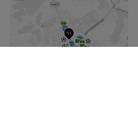
De kaart vergroten
Gelijkaardige panden
te