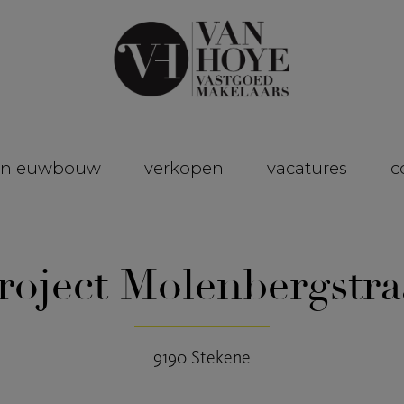
nieuwbouw
verkopen
vacatures
c
roject Molenbergstra
9190 Stekene