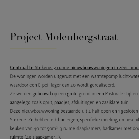
Project Molenbergstraat
Centraal te Stekene: 3 ruime nieuwbouwwoningen in zéér mooie 
De woningen worden uitgerust met een warmtepomp lucht-wate
waardoor een E-peil lager dan 20 wordt gerealiseerd.
Ze worden gebouwd op een grote grond in een Pastorale stijl en
aangelegd zoals oprit, paadjes, afsluitingen en zaaiklare tuin.
Deze nieuwbouwwoning bestaande uit 2 half open en 1 gesloten b
Stekene. Ze hebben elk hun eigen, specifieke indeling, en besch
keuken van 40 tot 50m², 3 ruime slaapkamers, badkamer met douch
ruimte (4e slaapkamer,...).