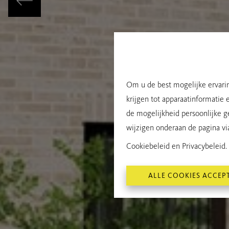
Om u de best mogelijke ervarin
krijgen tot apparaatinformatie 
de mogelijkheid persoonlijke g
wijzigen onderaan de pagina via 
Cookiebeleid
en
Privacybeleid
.
ALLE COOKIES ACCEP