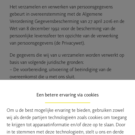
Het verzamelen en verwerken van persoonsgegevens
gebeurt in overeenstemming met de Algemene
Verordening Gegevensbescherming van 27 april 2016 en de
Wet van 8 december 1992 voor de bescherming van de
persoonlijke levenssfeer ten opzichte van de verwerking
van persoonsgegevens (de Privacywet).
De gegevens die wij van u verzamelen worden verwerkt op
basis van volgende juridische gronden:
– De voorbereiding, uitvoering of beëindiging van de
overeenkomst die u met ons sluit.
– Het voldoen aan de wettelijke en reglementaire
bepalingen waar wij aan zijn onderworpen.
Een betere ervaring via cookies
– De behartiging van onze gerechtvaardigde belangen.
Art. 5: Waarom verwerken wij uw
Om u de best mogelijke ervaring te bieden, gebruiken zowel
wij als derde partijen technologieën zoals cookies om toegang
persoonsgegevens?
te krijgen tot apparaatinformatie en/of deze op te slaan. Door
in te stemmen met deze technologieën, stelt u ons en derde