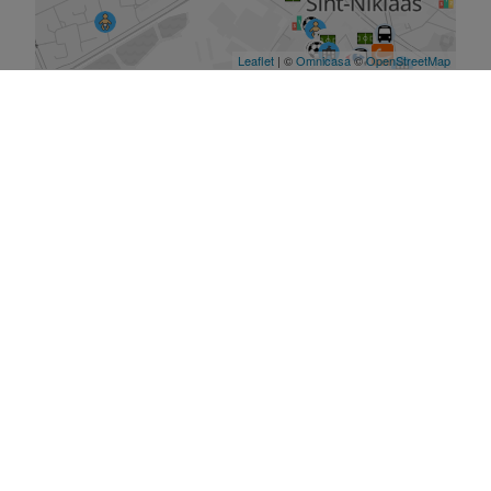
De kaart vergroten
Gelijkaardige panden
te
koop