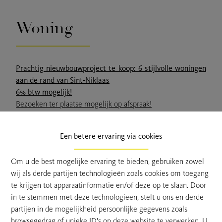
Woning
Prachtig nieuwbouwproject te koop: 6 stijlvolle woningen
aan de rand van Sint-Niklaas
6% btw mogelijk!
Bezoeken ter plaatse mogelijk op afspraak!
Gelegen in een nieuw gecreëerd zijstraatje te centrum
Een betere ervaring via cookies
Sint-Niklaas. Alles dichtbij en toch rustig wonen!
Het project mikt op een gezonde combinatie tussen
Om u de best mogelijke ervaring te bieden, gebruiken zowel
comfortabel wonen en een gemeenschapsgevoel creëren.
wij als derde partijen technologieën zoals cookies om toegang
Het nieuwe woonerf zelf bestaande uit 2 afzonderlijke
te krijgen tot apparaatinformatie en/of deze op te slaan. Door
blokken met 4 half open en 2 gesloten woningen,
in te stemmen met deze technologieën, stelt u ons en derde
opgebouwd in moderne stijl en afgewerkt met
partijen in de mogelijkheid persoonlijke gegevens zoals
kwaliteitsvolle materialen.
browsegedrag of unieke ID's op deze website te verwerken. U