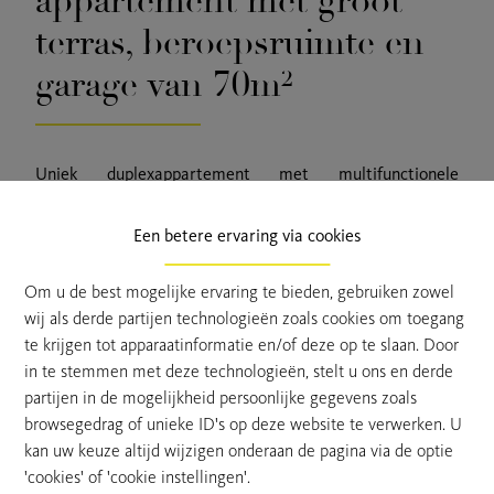
appartement met groot
terras, beroepsruimte en
garage van 70m²
Uniek duplexappartement met multifunctionele
werkruimte en ruime inpandige garage van 70 m²
Ontdek dit uitzonderlijke duplexappartement dat wonen en
Een betere ervaring via cookies
werken op een unieke manier combineert. Dankzij de
veelzijdige indeling is deze eigendom ideaal voor
Om u de best mogelijke ervaring te bieden, gebruiken zowel
zelfstandigen, vrije beroepen, thuiswerkers of iedereen die
wij als derde partijen technologieën zoals cookies om toegang
op zoek is naar extra ruimte voor een kantoor, atelier of
te krijgen tot apparaatinformatie en/of deze op te slaan. Door
studio.
in te stemmen met deze technologieën, stelt u ons en derde
Bij het betreden van het pand komt u binnen in het
partijen in de mogelijkheid persoonlijke gegevens zoals
gelijkvloerse gedeelte, ingericht als een representatieve
browsegedrag of unieke ID's op deze website te verwerken. U
ontvangstruimte met daarnaast een afzonderlijk bureau.
kan uw keuze altijd wijzigen onderaan de pagina via de optie
Deze verdieping biedt tal van mogelijkheden als
'cookies' of 'cookie instellingen'.
thuiskantoor, praktijkruimte, studio of creatieve werkplek,