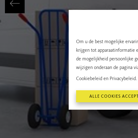
Om u de best mogelijke ervarin
krijgen tot apparaatinformatie 
de mogelijkheid persoonlijke g
wijzigen onderaan de pagina via 
Cookiebeleid
en
Privacybeleid
.
ALLE COOKIES ACCEP