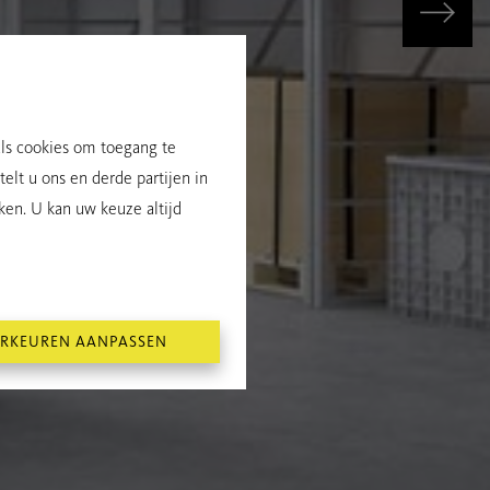
als cookies om toegang te
elt u ons en derde partijen in
ken. U kan uw keuze altijd
RKEUREN AANPASSEN