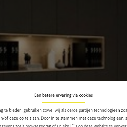
Een betere ervaring via cookies
g te bieden, gebruiken zowel wij als derde partijen technologieën zo
en/of deze op te slaan. Door in te stemmen met deze technologieën, st
egevens zoals browsegedrag of unieke ID's op deze website te verwer