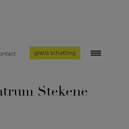
gratis schatting
ontact
ntrum Stekene