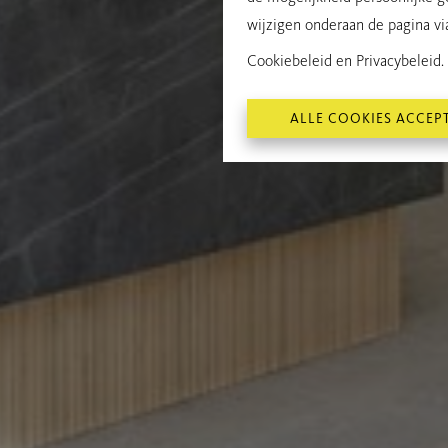
wijzigen onderaan de pagina via 
Cookiebeleid
en
Privacybeleid
.
ALLE COOKIES ACCEP