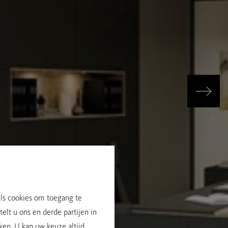
als cookies om toegang te
elt u ons en derde partijen in
ken. U kan uw keuze altijd