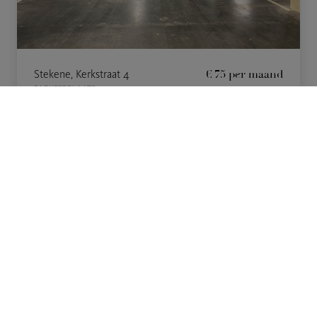
Stekene, Kerkstraat 4
€ 75
per maand
PARKEERPLAATS