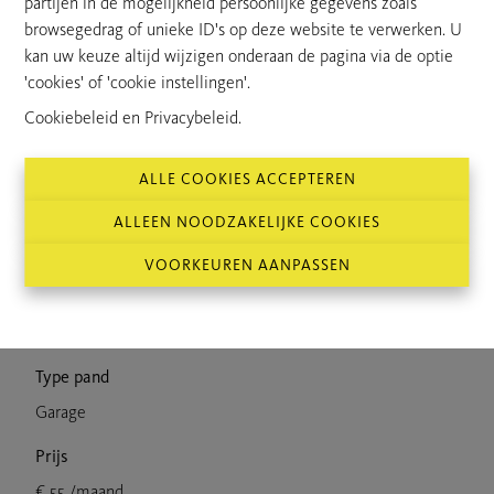
partijen in de mogelijkheid persoonlijke gegevens zoals
Dan is dit wat u zoekt!
browsegedrag of unieke ID's op deze website te verwerken. U
kan uw keuze altijd wijzigen onderaan de pagina via de optie
Huurprijs: 55 euro
'cookies' of 'cookie instellingen'.
Meteen beschikbaar.
Cookiebeleid
en
Privacybeleid
.
ALLE COOKIES ACCEPTEREN
ALLEEN NOODZAKELIJKE COOKIES
VOORKEUREN AANPASSEN
Kenmerken
Type pand
Garage
Prijs
€ 55 /maand