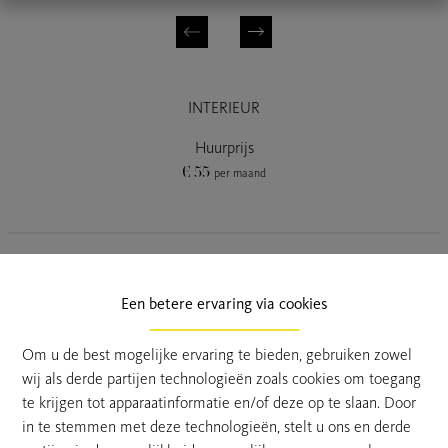
INTERIEUR
Huurprijs
€ 55
per maand
Parkeerplaats
Een betere ervaring via cookies
Om u de best mogelijke ervaring te bieden, gebruiken zowel
Kemzekedorp 24 , Centraal gelegen carport
wij als derde partijen technologieën zoals cookies om toegang
te krijgen tot apparaatinformatie en/of deze op te slaan. Door
Bent u opzoek naar overdekte staanplaats in het centrum
in te stemmen met deze technologieën, stelt u ons en derde
van Kemzeke.