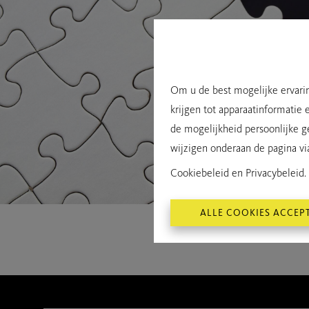
Om u de best mogelijke ervarin
krijgen tot apparaatinformatie 
de mogelijkheid persoonlijke g
wijzigen onderaan de pagina via 
Cookiebeleid
en
Privacybeleid
.
ALLE COOKIES ACCEP