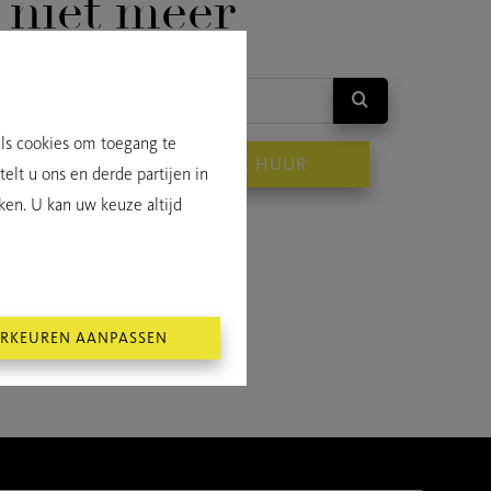
niet meer
als cookies om toegang te
OP
TE HUUR
elt u ons en derde partijen in
ken. U kan uw keuze altijd
RKEUREN AANPASSEN