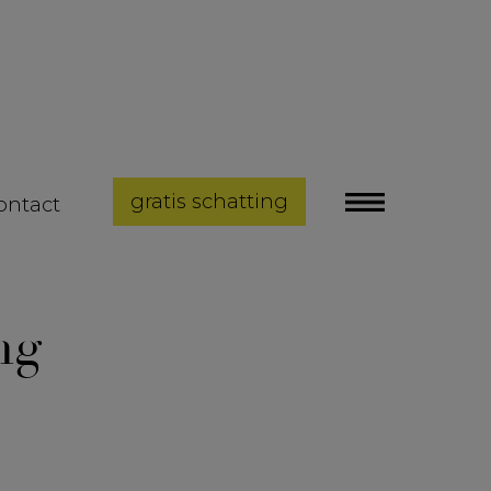
gratis schatting
ontact
ng