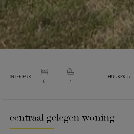
INTERIEUR
HUURPRIJS
6
1
centraal gelegen woning