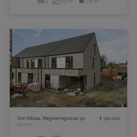
4
257 m²
235 m²
Sint-Niklaas, Wegvoeringsstraat 90
€ 502.000
WONING