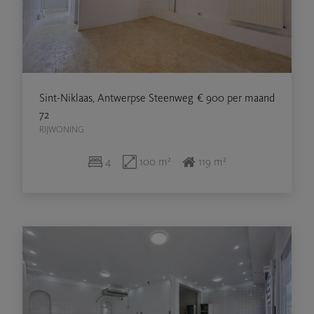
Sint-Niklaas, Antwerpse Steenweg
€ 900
per maand
72
RIJWONING
4
100 m²
119 m²