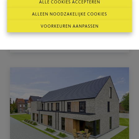
ALLE COOKIES ACCEPTEREN
ALLEEN NOODZAKELIJKE COOKIES
Sint-Niklaas, Wegvoeringsstraat 90
€ 473.778
RIJWONING
VOORKEUREN AANPASSEN
4
257 m²
236 m²