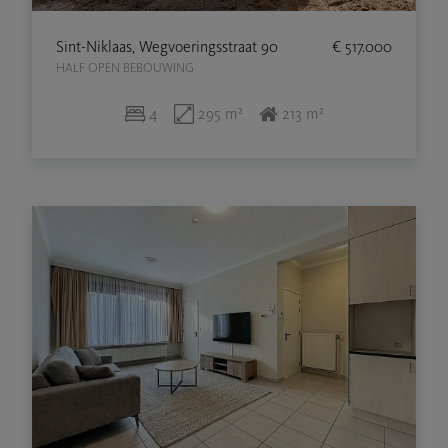
Sint-Niklaas, Wegvoeringsstraat 90
€ 517.000
HALF OPEN BEBOUWING
4
295 m²
213 m²