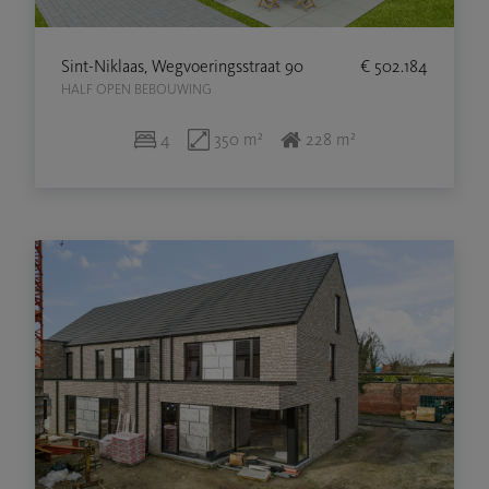
Sint-Niklaas, Wegvoeringsstraat 90
€ 502.184
HALF OPEN BEBOUWING
4
350 m²
228 m²