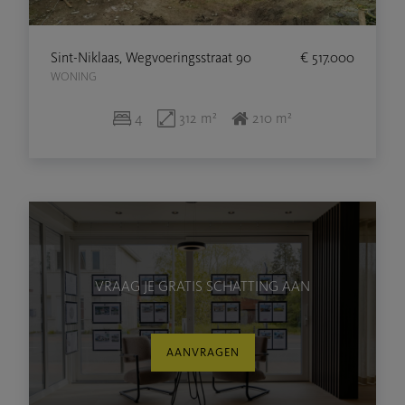
Sint-Niklaas, Wegvoeringsstraat 90
€ 517.000
WONING
4
312 m²
210 m²
VRAAG JE GRATIS SCHATTING AAN
AANVRAGEN