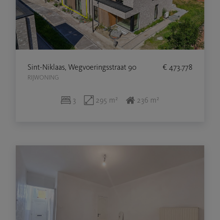
Sint-Niklaas, Wegvoeringsstraat 90
€ 473.778
RIJWONING
3
295 m²
236 m²