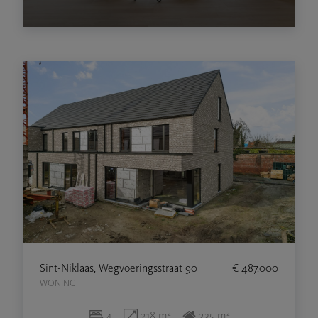
Sint-Niklaas, Wegvoeringsstraat 90
€ 487.000
WONING
4
218 m²
235 m²