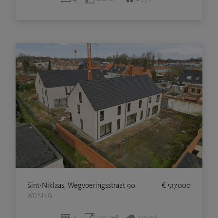
Sint-Niklaas, Wegvoeringsstraat 90
€ 517.000
WONING
4
295 m²
213 m²