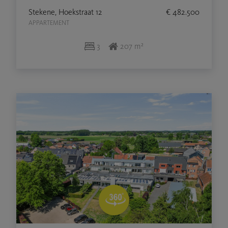
Stekene, Hoekstraat 12
€ 482.500
APPARTEMENT
3
207 m²