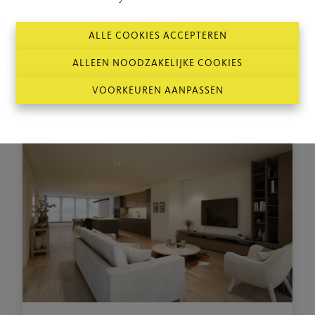
Stekene, Kerkstraat 54 bus 1
€ 435.000
GELIJKVLOERS
ALLE COOKIES ACCEPTEREN
2
123 m²
ALLEEN NOODZAKELIJKE COOKIES
VOORKEUREN AANPASSEN