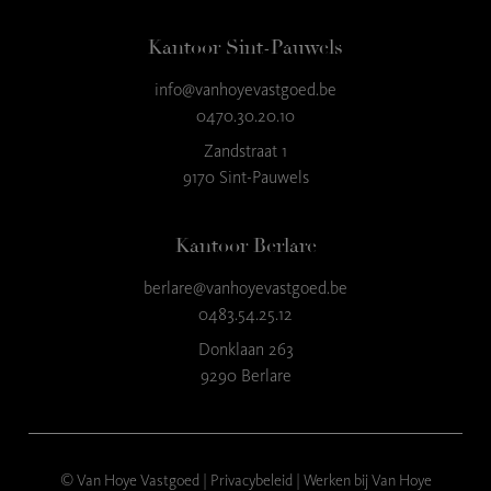
Kantoor Sint-Pauwels
info@vanhoyevastgoed.be
9
,3
0470.30.20.10
23 reviews
Zandstraat 1
9170 Sint-Pauwels
provided by
Kantoor Berlare
berlare@vanhoyevastgoed.be
0483.54.25.12
Donklaan 263
9290 Berlare
© Van Hoye Vastgoed |
Privacybeleid
|
Werken bij Van Hoye