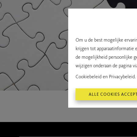
Om u de best mogelijke ervarin
krijgen tot apparaatinformatie 
de mogelijkheid persoonlijke g
wijzigen onderaan de pagina via 
Cookiebeleid
en
Privacybeleid
.
ALLE COOKIES ACCEP