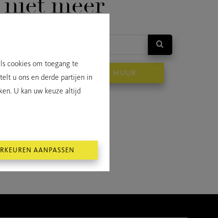
niet meer
als cookies om toegang te
OP
TE HUUR
elt u ons en derde partijen in
ken. U kan uw keuze altijd
RKEUREN AANPASSEN