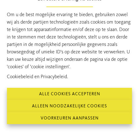
Om u de best mogelijke ervaring te bieden, gebruiken zowel
Clinge (Nederland), Ruysdaelstraat
€ 624.000
wij als derde partijen technologieën zoals cookies om toegang
52
te krijgen tot apparaatinformatie en/of deze op te slaan. Door
OPEN BEBOUWING
in te stemmen met deze technologieën, stelt u ons en derde
partijen in de mogelijkheid persoonlijke gegevens zoals
3
739 m²
204 m²
browsegedrag of unieke ID's op deze website te verwerken. U
kan uw keuze altijd wijzigen onderaan de pagina via de optie
'cookies' of 'cookie instellingen'.
Cookiebeleid
en
Privacybeleid
.
ALLE COOKIES ACCEPTEREN
ALLEEN NOODZAKELIJKE COOKIES
VOORKEUREN AANPASSEN
Van Hoye Vastgoed is al meer dan 50 jaar de referentie voor
het kopen en verkopen van vastgoed in het Waasland.