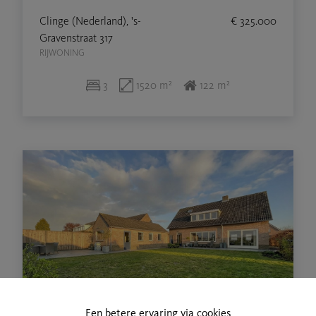
Clinge (Nederland), 's-
€ 325.000
Gravenstraat 317
RIJWONING
3
1520 m²
122 m²
Een betere ervaring via cookies