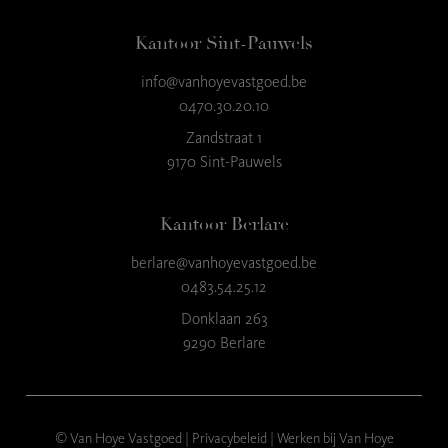
Kantoor Sint-Pauwels
info@vanhoyevastgoed.be
9
,3
0470.30.20.10
23 reviews
Zandstraat 1
9170 Sint-Pauwels
provided by
Kantoor Berlare
berlare@vanhoyevastgoed.be
0483.54.25.12
Donklaan 263
9290 Berlare
© Van Hoye Vastgoed |
Privacybeleid
|
Werken bij Van Hoye