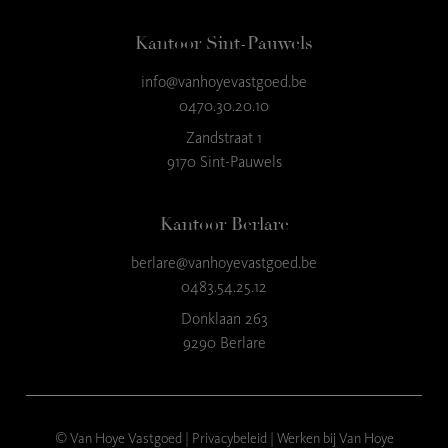
Kantoor Sint-Pauwels
info@vanhoyevastgoed.be
9
,3
0470.30.20.10
23 reviews
Zandstraat 1
9170 Sint-Pauwels
provided by
Kantoor Berlare
berlare@vanhoyevastgoed.be
0483.54.25.12
Donklaan 263
9290 Berlare
© Van Hoye Vastgoed |
Privacybeleid
|
Werken bij Van Hoye