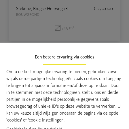
Stekene, Brugse Heirweg 18
€ 230.000
BOUWGROND
745 m²
Een betere ervaring via cookies
Om u de best mogelijke ervaring te bieden, gebruiken zowel
wij als derde partijen technologieën zoals cookies om toegang
te krijgen tot apparaatinformatie en/of deze op te slaan. Door
in te stemmen met deze technologieën, stelt u ons en derde
partijen in de mogelijkheid persoonlijke gegevens zoals
browsegedrag of unieke ID's op deze website te verwerken. U
Van Hoye Vastgoed is al meer dan 50 jaar de referentie voor
kan uw keuze altijd wijzigen onderaan de pagina via de optie
het kopen en verkopen van vastgoed in het Waasland.
'cookies' of 'cookie instellingen'.