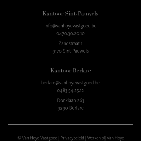
Kantoor Sint-Pauwels
info@vanhoyevastgoed.be
9
,3
0470.30.20.10
23 reviews
Zandstraat 1
9170 Sint-Pauwels
provided by
Kantoor Berlare
berlare@vanhoyevastgoed.be
0483.54.25.12
Donklaan 263
9290 Berlare
© Van Hoye Vastgoed |
Privacybeleid
|
Werken bij Van Hoye