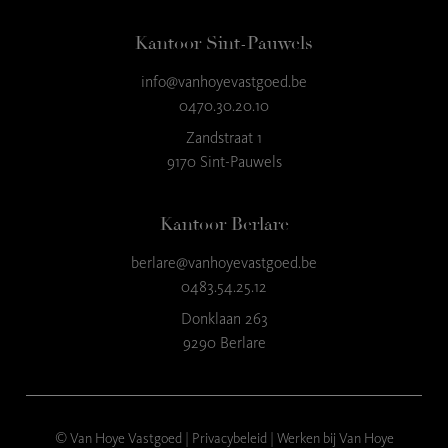
Kantoor Sint-Pauwels
info@vanhoyevastgoed.be
9
,3
0470.30.20.10
23 reviews
Zandstraat 1
9170 Sint-Pauwels
provided by
Kantoor Berlare
berlare@vanhoyevastgoed.be
0483.54.25.12
Donklaan 263
9290 Berlare
© Van Hoye Vastgoed |
Privacybeleid
|
Werken bij Van Hoye