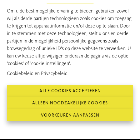
Antwerpen, Abraham
€ 649.000
Om u de best mogelijke ervaring te bieden, gebruiken zowel
Verhoevenlaan 24
wij als derde partijen technologieën zoals cookies om toegang
HALF OPEN BEBOUWING
te krijgen tot apparaatinformatie en/of deze op te slaan. Door
in te stemmen met deze technologieën, stelt u ons en derde
5
270 m²
267 m²
partijen in de mogelijkheid persoonlijke gegevens zoals
browsegedrag of unieke ID's op deze website te verwerken. U
kan uw keuze altijd wijzigen onderaan de pagina via de optie
'cookies' of 'cookie instellingen'.
Cookiebeleid
en
Privacybeleid
.
ALLE COOKIES ACCEPTEREN
ALLEEN NOODZAKELIJKE COOKIES
VOORKEUREN AANPASSEN
Van Hoye Vastgoed is al meer dan 50 jaar de referentie voor
het kopen en verkopen van vastgoed in het Waasland.