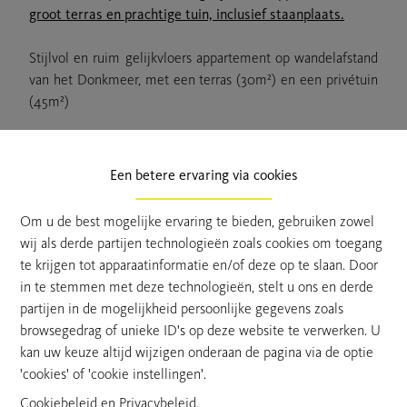
groot terras en prachtige tuin, inclusief staanplaats.
Stijlvol en ruim gelijkvloers appartement op wandelafstand
van het Donkmeer, met een terras (30m²) en een privétuin
(45m²)
Indeling:
Via de inkomhal betreedt u het appartement, waar zich een
Een betere ervaring via cookies
apart gastentoilet bevindt en voldoende ruimte is voorzien
voor een vestiaire. Een stijlvolle stalen deur geeft toegang
Om u de best mogelijke ervaring te bieden, gebruiken zowel
tot de ruime en lichtrijke leefruimte, met voldoende plaats
wij als derde partijen technologieën zoals cookies om toegang
voor zowel een gezellige zithoek als een eetruimte. De
te krijgen tot apparaatinformatie en/of deze op te slaan. Door
grote raampartijen zorgen voor een aangename natuurlijke
in te stemmen met deze technologieën, stelt u ons en derde
lichtinval en een mooi zicht op de tuin. De open, kwalitatief
partijen in de mogelijkheid persoonlijke gegevens zoals
afgewerkte keuken is volledig uitgerust met alle
browsegedrag of unieke ID's op deze website te verwerken. U
hedendaagse toestellen. Aansluitend bevindt zich een
kan uw keuze altijd wijzigen onderaan de pagina via de optie
praktische berging, waar naast extra opbergruimte ook
'cookies' of 'cookie instellingen'.
plaats is voorzien voor een wasmachine en droogkast.
Cookiebeleid
en
Privacybeleid
.
Vanuit de leefruimte heeft u rechtstreeks toegang tot het