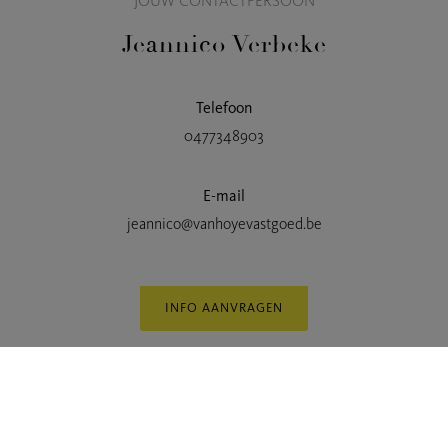
JOUW CONTACTPERSOON
Jeannico Verbeke
Telefoon
0477348903
E-mail
jeannico@vanhoyevastgoed.be
INFO AANVRAGEN
Kaartweergave