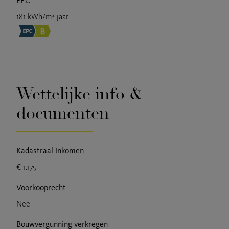
EPC
181 kWh/m² jaar
Wettelijke info &
documenten
Kadastraal inkomen
€ 1.175
Voorkooprecht
Nee
Bouwvergunning verkregen