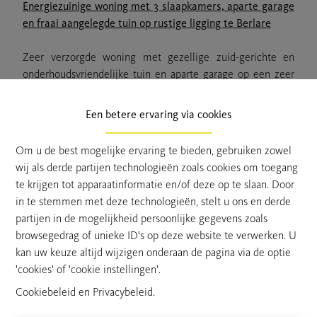
Energiezuinige woning met 3 slaapkamers, aparte garage
en fraai aangelegde tuin op rustige ligging te Berlare
Zeer verzorgde woning met gezellige zuid-gerichte en
onderhoudsvriendelijke tuin en aparte garage op een zeer
rustige ligging te Berlare.
Een betere ervaring via cookies
Indeling:
Gelijkvloers: Inkomhal met vestiaire, badkamer met toilet,
Om u de best mogelijke ervaring te bieden, gebruiken zowel
een enkel lavabomeubel en een ligbad. Lichtrijke
wij als derde partijen technologieën zoals cookies om toegang
woonkamer met gezellige gashaard en voldoende plaats
te krijgen tot apparaatinformatie en/of deze op te slaan. Door
voor een zithoek en een eettafel. Gesloten (vernieuwde)
in te stemmen met deze technologieën, stelt u ons en derde
keuken, uitgerust met Quooker-kraan, dampkap, kookvuur,
partijen in de mogelijkheid persoonlijke gegevens zoals
oven, koelkast en vaatwas met liftfunctie. Vanuit de keuken
browsegedrag of unieke ID's op deze website te verwerken. U
heeft u toegang tot de afgesloten veranda, een aangename
kan uw keuze altijd wijzigen onderaan de pagina via de optie
extra leefruimte met uitzicht op de prachtige tuin. Aparte
'cookies' of 'cookie instellingen'.
bureauruimte, ideaal voor thuiswerk of een hobbykamer (of
Cookiebeleid
en
Privacybeleid
.
als slaapkamer beneden in te richten). Een praktische
berging en een wasruimte, beiden bieden bijkomende