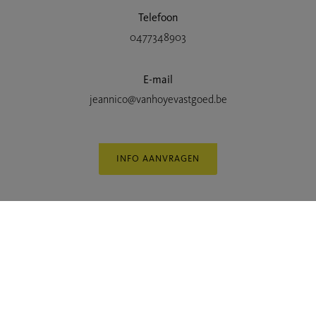
Telefoon
0477348903
E-mail
jeannico@vanhoyevastgoed.be
INFO AANVRAGEN
Kaartweergave