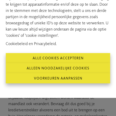
Er zijn heel wat zaken die fout kunnen kopen bij het kopen
te krijgen tot apparaatinformatie en/of deze op te slaan. Door
van een huis. Toch zijn er verschillende fouten die
in te stemmen met deze technologieën, stelt u ons en derde
makkelijk te vermijden zijn als je er je bewust van bent.
partijen in de mogelijkheid persoonlijke gegevens zoals
Sommige hiervan zijn emotioneel, anderen dan weer
browsegedrag of unieke ID's op deze website te verwerken. U
financieel of administratief. We loodsen je er vlot door met
kan uw keuze altijd wijzigen onderaan de pagina via de optie
deze blog en staan je ook bij in het hele aankoopproces!
'cookies' of 'cookie instellingen'.
Cookiebeleid
en
Privacybeleid
.
More money, more problems
ALLE COOKIES ACCEPTEREN
De meest gemaakte fout is geen rekening houden met het
budget. Deze staat met stip op één. Voor je de zoektocht
ALLEEN NOODZAKELIJKE COOKIES
naar een huis start, is het uiterst belangrijk dat je een
VOORKEUREN AANPASSEN
duidelijk budget afbakent. Denk hierbij aan een maximale
hypotheek die je kan afsluiten, maar ook aan de maandlast
die daarbij komt kijken. Bepaalde bedragen kunnen maar op
bepaalde looptijden afgesloten worden waardoor de
maandlast ook verandert. Bevraag dit dus goed bij je
kredietverstrekker alvorens een bod uit te brengen op een