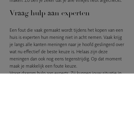
maken. Zo ben je zeker dat je alle vinkjes hebt afgecheckt.
Vraag hulp aan experten
Een fout die vaak gemaakt wordt tijdens het kopen van een
huis is experten hun mening niet in acht nemen. Vaak krijg
je langs alle kanten meningen naar je hoofd geslingerd over
wat nu effectief de beste keuze is. Helaas zijn deze
meningen dan ook nog eens tegenstrijdig. Op dat moment
maak je makkelijk een foute keuze.
Vraag daarom hulp aan experts. Zij kunnen jouw situatie in
perspectief stellen en geven steeds hun objectieve mening
over wat oprecht het beste is voor jou. Dit wil niet zeggen
dat de mening van vrienden of familie er niet toe doet
maar als puntje bij paaltje komt, luister je best naar de
expert in zijn/haar vakgebied.
Van Hoye Vastgoed behoedt jou van
veelgemaakte fouten bij het kopen van