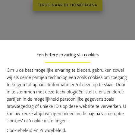
TERUG NAAR DE HOMEPAGINA
Een betere ervaring via cookies
Om u de best mogelijke ervaring te bieden, gebruiken zowel
wij als derde partijen technologieën zoals cookies om toegang
te krijgen tot apparaatinformatie en/of deze op te slaan. Door
in te stemmen met deze technologieën, stelt u ons en derde
partijen in de mogelijkheid persoonlijke gegevens zoals
Van Hoye Vastgoed is al meer dan 50 jaar de referentie voor
browsegedrag of unieke ID's op deze website te verwerken. U
het kopen en verkopen van vastgoed in het Waasland.
kan uw keuze altijd wijzigen onderaan de pagina via de optie
'cookies' of 'cookie instellingen'.
Cookiebeleid
en
Privacybeleid
.