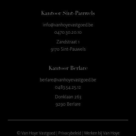
Kantoor Sint-Pauwels
info@vanhoyevastgoed.be
9
,3
0470.30.20.10
23 reviews
Zandstraat 1
9170 Sint-Pauwels
provided by
Kantoor Berlare
berlare@vanhoyevastgoed.be
0483.54.25.12
Donklaan 263
9290 Berlare
© Van Hoye Vastgoed |
Privacybeleid
|
Werken bij Van Hoye