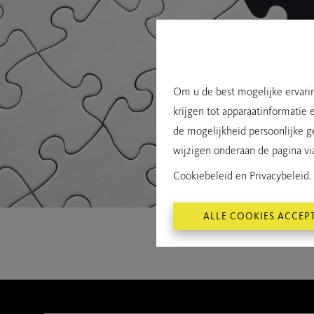
Om u de best mogelijke ervarin
krijgen tot apparaatinformatie 
de mogelijkheid persoonlijke g
wijzigen onderaan de pagina via 
Cookiebeleid
en
Privacybeleid
.
ALLE COOKIES ACCEP