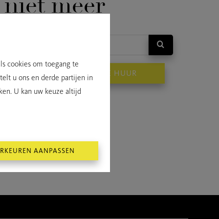
niet meer
als cookies om toegang te
OP
TE HUUR
elt u ons en derde partijen in
ken. U kan uw keuze altijd
RKEUREN AANPASSEN