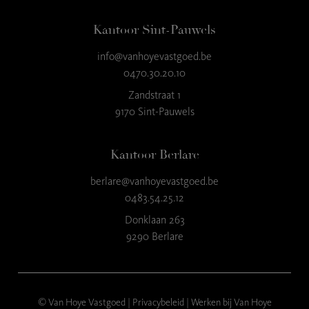
Kantoor Sint-Pauwels
info@vanhoyevastgoed.be
9
,3
0470.30.20.10
23 reviews
Zandstraat 1
9170 Sint-Pauwels
provided by
Kantoor Berlare
berlare@vanhoyevastgoed.be
0483.54.25.12
Donklaan 263
9290 Berlare
© Van Hoye Vastgoed |
Privacybeleid
|
Werken bij Van Hoye