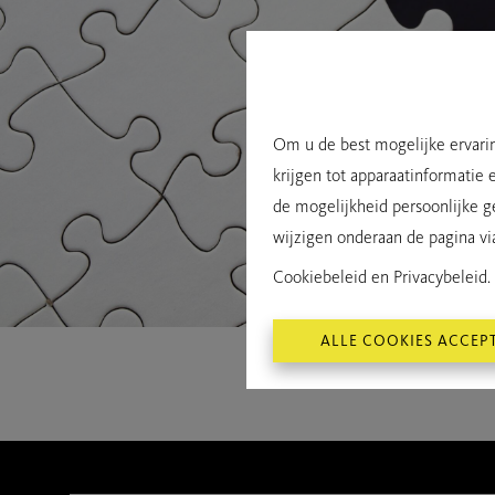
Om u de best mogelijke ervarin
krijgen tot apparaatinformatie 
de mogelijkheid persoonlijke g
wijzigen onderaan de pagina via 
Cookiebeleid
en
Privacybeleid
.
ALLE COOKIES ACCEP