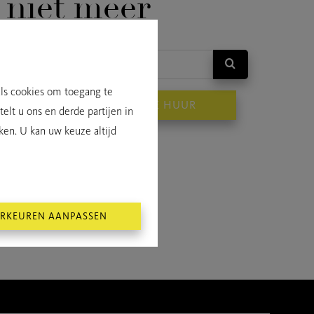
niet meer
als cookies om toegang te
OP
TE HUUR
elt u ons en derde partijen in
ken. U kan uw keuze altijd
RKEUREN AANPASSEN