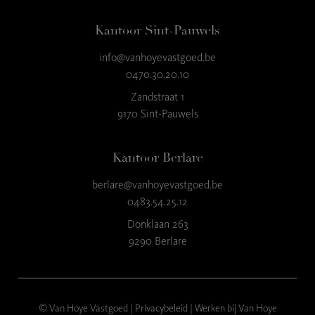
Kantoor Sint-Pauwels
info@vanhoyevastgoed.be
9
,3
0470.30.20.10
23 reviews
Zandstraat 1
9170 Sint-Pauwels
provided by
Kantoor Berlare
berlare@vanhoyevastgoed.be
0483.54.25.12
Donklaan 263
9290 Berlare
© Van Hoye Vastgoed |
Privacybeleid
|
Werken bij Van Hoye