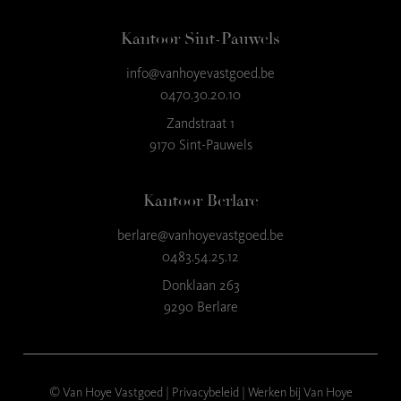
Kantoor Sint-Pauwels
info@vanhoyevastgoed.be
9
,3
0470.30.20.10
23 reviews
Zandstraat 1
9170 Sint-Pauwels
provided by
Kantoor Berlare
berlare@vanhoyevastgoed.be
0483.54.25.12
Donklaan 263
9290 Berlare
© Van Hoye Vastgoed |
Privacybeleid
|
Werken bij Van Hoye