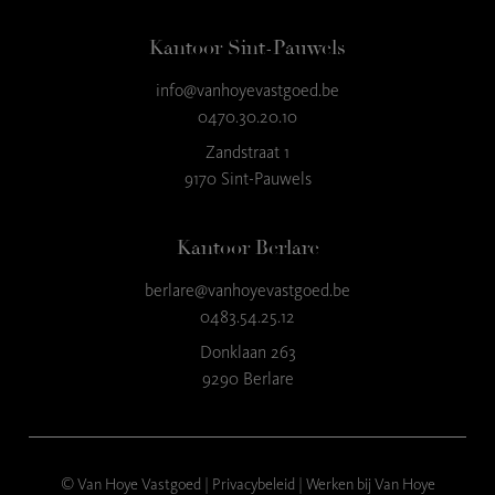
Kantoor Sint-Pauwels
info@vanhoyevastgoed.be
9
,3
0470.30.20.10
23 reviews
Zandstraat 1
9170 Sint-Pauwels
provided by
Kantoor Berlare
berlare@vanhoyevastgoed.be
0483.54.25.12
Donklaan 263
9290 Berlare
© Van Hoye Vastgoed |
Privacybeleid
|
Werken bij Van Hoye