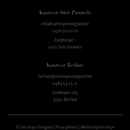
Kantoor Sint-Pauwels
info@vanhoyevastgoed.be
9
,3
0470.30.20.10
23 reviews
Zandstraat 1
9170 Sint-Pauwels
provided by
Kantoor Berlare
berlare@vanhoyevastgoed.be
0483.54.25.12
Donklaan 263
9290 Berlare
© Van Hoye Vastgoed |
Privacybeleid
|
Werken bij Van Hoye