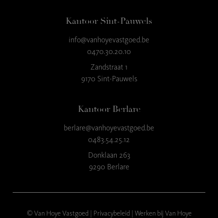
Kantoor Sint-Pauwels
info@vanhoyevastgoed.be
9
,3
0470.30.20.10
23 reviews
Zandstraat 1
9170 Sint-Pauwels
provided by
Kantoor Berlare
berlare@vanhoyevastgoed.be
0483.54.25.12
Donklaan 263
9290 Berlare
© Van Hoye Vastgoed |
Privacybeleid
|
Werken bij Van Hoye